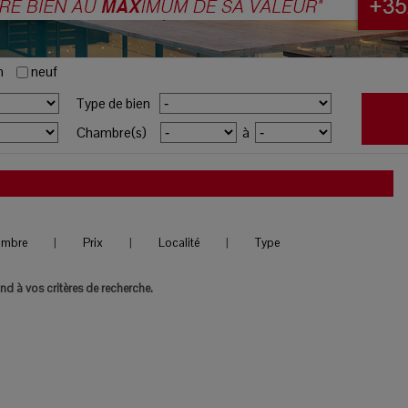
n
neuf
Type de bien
Chambre(s)
à
ambre
|
Prix
|
Localité
|
Type
d à vos critères de recherche.