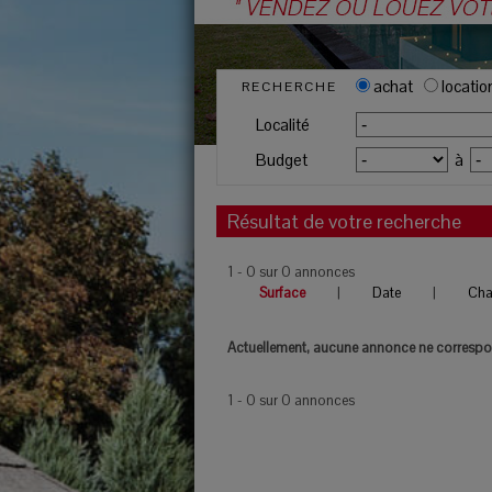
achat
locatio
RECHERCHE
Localité
Budget
à
Résultat de votre recherche
1 - 0 sur 0 annonces
Surface
|
Date
|
Ch
Actuellement, aucune annonce ne correspon
1 - 0 sur 0 annonces